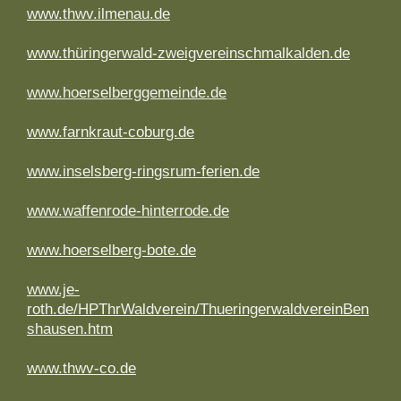
www.thwv.ilmenau.de
www.thüringerwald-zweigvereinschmalkalden.de
www.hoerselberggemeinde.de
www.farnkraut-coburg.de
www.inselsberg-ringsrum-ferien.de
www.waffenrode-hinterrode.de
www.hoerselberg-bote.de
www.je-
roth.de/HPThrWaldverein/ThueringerwaldvereinBen
shausen.htm
w
w
w.thwv-co.de