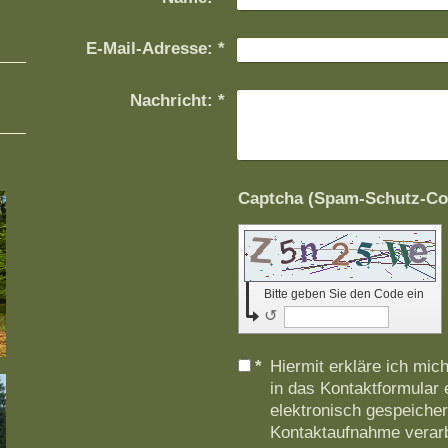
E-Mail-Adresse:
*
Nachricht:
*
Bitte geben Sie den Code ein
↺
*
Hiermit erkläre ich mic
in das Kontaktformular
elektronisch gespeiche
Kontaktaufnahme verarb